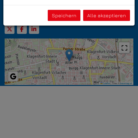
Tel.:
+43 664 4539400
Speichern
Alle akzeptieren
E-Mail:
office@immotrust.at
Leaflet
|
Tiles ©
basemap.at