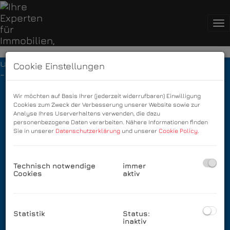
Na
Cookie Einstellungen
Immobilien
Kontakt
Wir möchten auf Basis Ihrer (jederzeit widerrufbaren) Einwilligung
Cookies zum Zweck der Verbesserung unserer Website sowie zur
Analyse Ihres Userverhaltens verwenden, die dazu
Impressum
personenbezogene Daten verarbeiten. Nähere Informationen finden
Sie in unserer
Datenschutzerklärung
und unserer
Cookie Policy
.
Datenschutzinformation
Adresse
Technisch notwendige
immer
Cookies
aktiv
Alter Platz 1,
9020 Klagenfurt,​​​​​​​
Kärnten, Österreich
Statistik
Status:
Landstraßer Hauptstraße 82
inaktiv
1030 Wien