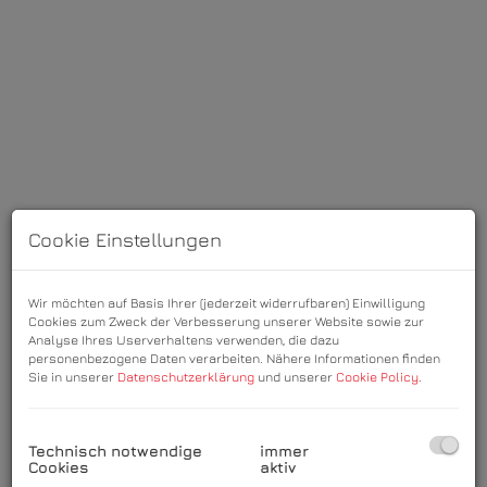
Cookie Einstellungen
Luftbild Weitblick mit eingezeichnetem Objekt
Wir möchten auf Basis Ihrer (jederzeit widerrufbaren) Einwilligung
Cookies zum Zweck der Verbesserung unserer Website sowie zur
Analyse Ihres Userverhaltens verwenden, die dazu
personenbezogene Daten verarbeiten. Nähere Informationen finden
Sie in unserer
Datenschutzerklärung
und unserer
Cookie Policy
.
Beschreibung
Technisch notwendige
immer
Ankommen, wohlfühlen und den Alltag hinter sich
Cookies
aktiv
lassen
– diese
großzügige Ferienwohnung mit ca.