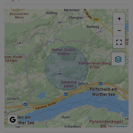
+
−
Tiles ©
basemap.at