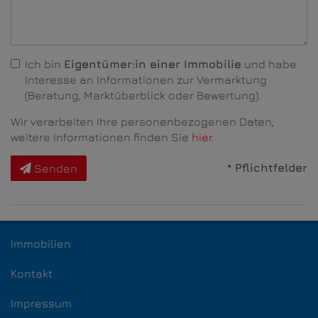
Ich bin
Eigentümer:in einer Immobilie
und habe
Interesse an Informationen zur Vermarktung
(Beratung, Marktüberblick oder Bewertung).
Wir verarbeiten Ihre personenbezogenen Daten,
weitere Informationen finden Sie
hier
.
* Pflichtfelder
Senden
Immobilien
Kontakt
Impressum