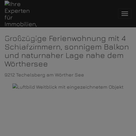
Navi
Großzügige Ferienwohnung mit 4
Schlafzimmern, sonnigem Balkon
und naturnaher Lage nahe dem
Wörthersee
9212 Techelsberg am Wörther See