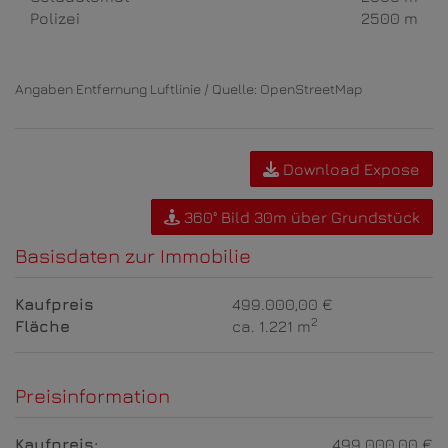
Polizei
2500 m
Angaben Entfernung Luftlinie / Quelle: OpenStreetMap
Download Expose
360° Bild 30m über Grundstück
Basisdaten zur Immobilie
Kaufpreis
499.000,00 €
2
Fläche
ca. 1.221 m
Preisinformation
Kaufpreis:
499.000,00 €