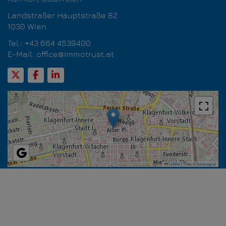
Landstraßer Hauptstraße 82
1030 Wien
Tel.:
+43 664 4539400
E-Mail:
office@immotrust.at
Leaflet
|
Tiles ©
basemap.at