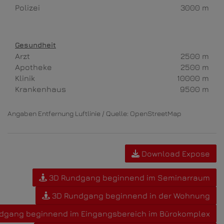
Polizei
3000 m
Gesundheit
Arzt
2500 m
Apotheke
2500 m
Klinik
10000 m
Krankenhaus
9500 m
Angaben Entfernung Luftlinie / Quelle: OpenStreetMap
Download Expose
3D Rundgang beginnend im Seminarraum
3D Rundgang beginnend in der Wohnung
dgang beginnend im Eingangsbereich im Bürokomplex