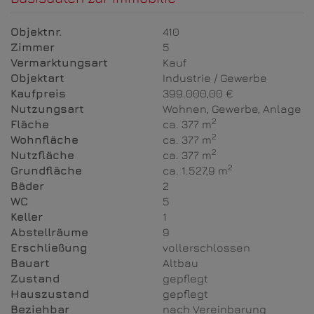
Objektnr.
410
Zimmer
5
Vermarktungsart
Kauf
Objektart
Industrie / Gewerbe
Kaufpreis
399.000,00 €
Nutzungsart
Wohnen
Gewerbe
Anlage
2
Fläche
ca. 377 m
2
Wohnfläche
ca. 377 m
2
Nutzfläche
ca. 377 m
2
Grundfläche
ca. 1.527,9 m
Bäder
2
WC
5
Keller
1
Abstellräume
9
Erschließung
vollerschlossen
Bauart
Altbau
Zustand
gepflegt
Hauszustand
gepflegt
Beziehbar
nach Vereinbarung