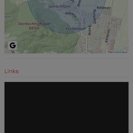
Tiles ©
basemap.at
Links