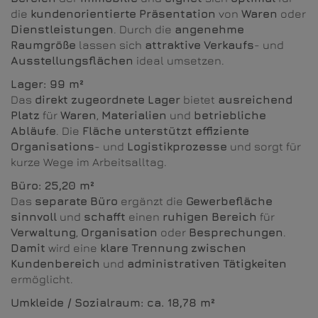
die
kundenorientierte
Präsentation
von
Waren
oder
Dienstleistungen
. Durch die
angenehme
Raumgröße
lassen sich
attraktive
Verkaufs
- und
Ausstellungsflächen
ideal umsetzen.
Lager: 99 m²
Das
direkt
zugeordnete
Lager
bietet
ausreichend
Platz
für
Waren
,
Materialien
und
betriebliche
Abläufe
. Die
Fläche
unterstützt
effiziente
Organisations
- und
Logistikprozesse
und sorgt für
kurze Wege im Arbeitsalltag.
Büro: 25,20 m²
Das
separate
Büro
ergänzt die
Gewerbefläche
sinnvoll
und
schafft
einen
ruhigen
Bereich
für
Verwaltung
,
Organisation
oder
Besprechungen
.
Damit
wird eine
klare
Trennung
zwischen
Kundenbereich
und
administrativen
Tätigkeiten
ermöglicht.
Umkleide / Sozialraum: ca. 18,78 m²