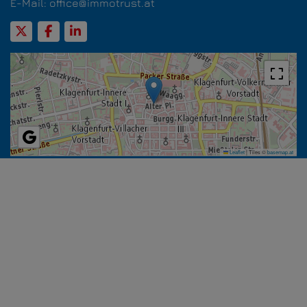
E-Mail:
office@immotrust.at
Leaflet
|
Tiles ©
basemap.at