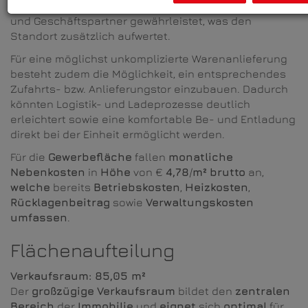
komfortable Erreichbarkeit für Kunden, Mitarbeiter
und Geschäftspartner gewährleistet, was den
Standort zusätzlich aufwertet.
Für eine möglichst unkomplizierte Warenanlieferung
besteht zudem die Möglichkeit, ein entsprechendes
Zufahrts- bzw. Anlieferungstor einzubauen. Dadurch
könnten Logistik- und Ladeprozesse deutlich
erleichtert sowie eine komfortable Be- und Entladung
direkt bei der Einheit ermöglicht werden.
Für die
Gewerbefläche
fallen
monatliche
Nebenkosten
in
Höhe
von €
4,78
/
m²
brutto
an,
welche
bereits
Betriebskosten
,
Heizkosten
,
Rücklagenbeitrag
sowie
Verwaltungskosten
umfassen
.
Flächenaufteilung
Verkaufsraum: 85,05 m²
Der
großzügige
Verkaufsraum
bildet den
zentralen
Bereich
der
Immobilie
und
eignet
sich
optimal
für