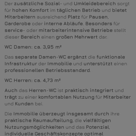
Der
zusätzliche
Sozial
- und
Umkleidebereich
sorgt
für
hohen
Komfort
im
täglichen
Betrieb
und
bietet
Mitarbeitern
ausreichend
Platz
für
Pausen
,
Garderobe
oder
interne
Abläufe
.
Besonders
für
service
- oder
mitarbeiterintensive
Betriebe
stellt
dieser
Bereich
einen
großen
Mehrwert
dar.
WC Damen: ca. 3,95 m²
Das
separate
Damen
-
WC
ergänzt
die
funktionale
Infrastruktur
der
Immobilie
und
unterstützt
einen
professionellen
Betriebsstandard
.
WC Herren: ca. 4,73 m²
Auch
das
Herren
-
WC
ist
praktisch
integriert
und
trägt
zu einer
komfortablen
Nutzung
für
Mitarbeiter
und
Kunden
bei.
Die
Immobilie
überzeugt
insgesamt
durch
ihre
praktische
Raumaufteilung
, die
vielfältigen
Nutzungsmöglichkeiten
und das
Potenzial
,
individuelle
Geschäftskonzepte
optimal