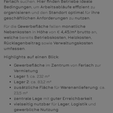
Ferlach
suchen.
Hier
finden
Betriebe
ideale
Bedingungen
, um
Arbeitsabläufe
effizient
zu
organisieren
und den
Standort
optimal
für
ihre
geschäftlichen
Anforderungen
zu
nutzen
.
Für die
Gewerbefläche
fallen
monatliche
Nebenkosten
in
Höhe
von €
4,45
/
m²
brutto
an,
welche
bereits
Betriebskosten
,
Heizkosten
,
Rücklagenbeitrag
sowie
Verwaltungskosten
umfassen
.
Highlights auf einen Blick:
Gewerbefläche
im
Zentrum
von
Ferlach
zur
Vermietung
Lager
1:
ca. 232 m²
Lager
2
: ca. 83,2 m²
zusätzliche
Fläche
für
Warenanlieferung
: ca.
23,5 m²
zentrale
Lage
mit
guter
Erreichbarkeit
vielseitig
nutzbar
für
Lager
,
Logistik
und
gewerbliche
Nutzung