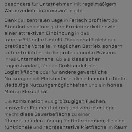
besonders
für
Unternehmen
mit
regelmäßigem
Warenverkehr
interessant
macht.
Dank
der
zentralen
Lage
in
Ferlach
profitiert
der
Standort
von
einer
guten
Erreichbarkeit
sowie
einer
attraktiven
Einbindung
in das
innerstädtische
Umfeld
.
Dies
schafft
nicht nur
praktische
Vorteile
im
täglichen
Betrieb
,
sondern
unterstreicht
auch die
professionelle
Präsenz
Ihres
Unternehmens
. Ob als
klassischer
Lagerstandort
, für den
Großhandel
, als
Logistikfläche
oder für
andere
gewerbliche
Nutzungen
mit
Platzbedarf
– diese
Immobilie
bietet
vielfältige
Nutzungsmöglichkeiten
und ein
hohes
Maß
an
Flexibilität
.
Die
Kombination
aus
großzügigen
Flächen
,
sinnvoller
Raumaufteilung
und
zentraler
Lage
macht
diese
Gewerbefläche
zu einer
überzeugenden
Lösung
für
Unternehmen
, die eine
funktionale
und
repräsentative
Mietfläche
im
Raum