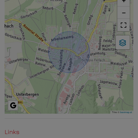
+
−
Tiles ©
basemap.at
Links