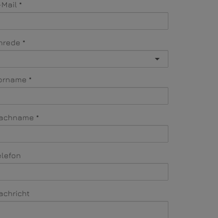
-Mail
nrede
orname
achname
elefon
achricht