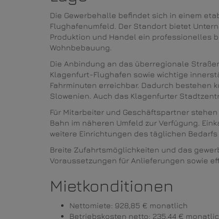
Die Gewerbehalle befindet sich in einem eta
Flughafenumfeld. Der Standort bietet Unte
Produktion und Handel ein professionelles 
Wohnbebauung.
Die Anbindung an das überregionale Straßen
Klagenfurt-Flughafen sowie wichtige inners
Fahrminuten erreichbar. Dadurch bestehen kur
Slowenien. Auch das Klagenfurter Stadtzentr
Für Mitarbeiter und Geschäftspartner stehe
Bahn im näheren Umfeld zur Verfügung. Eink
weitere Einrichtungen des täglichen Bedarfs 
Breite Zufahrtsmöglichkeiten und das gewer
Voraussetzungen für Anlieferungen sowie eff
Mietkonditionen
Nettomiete: 928,85 € monatlich
Betriebskosten netto: 235,44 € monatli