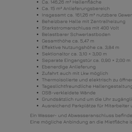
Ca. 146,26 m² Hallenfläche
Ca. 15 m² Anlieferungsbereich
Insgesamt ca. 161,26 m² nutzbare Gewe
Beheizbare Halle mit Zentralheizung
Starkstromanschluss mit 400 Volt
Belastbarer Schwerlastboden
Gesamthöhe ca. 5,47 m
Effektive Nutzungshöhe ca. 3,84 m
Sektionaltor ca. 3,10 × 3,00 m
Separate Eingangstür ca. 0,90 × 2,00 m
Ebenerdige Anlieferung
Zufahrt auch mit Lkw möglich
Thermoisolierte und elektrisch zu öffne
Tageslichtfreundliche Hallengestaltun
OSB-verkleidete Wände
Grundsätzlich rund um die Uhr zugängl
Ausreichend Parkplätze für Mitarbeite
Ein Wasser- und Abwasseranschluss befindet
Eine mögliche Anbindung an die Mietfläche 