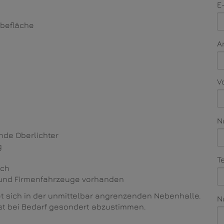
E
rbefläche
A
V
N
nde Oberlichter
g
T
ich
r und Firmenfahrzeuge vorhanden
 sich in der unmittelbar angrenzenden Nebenhalle.
N
ist bei Bedarf gesondert abzustimmen.