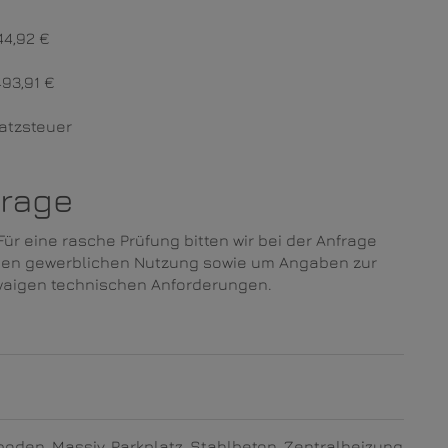
44,92 €
93,91 €
satzsteuer
frage
 Für eine rasche Prüfung bitten wir bei der Anfrage
nen gewerblichen Nutzung sowie um Angaben zur
twaigen technischen Anforderungen.
fboden
Massiv
Parkplatz
Stahlbeton
Zentralheizung