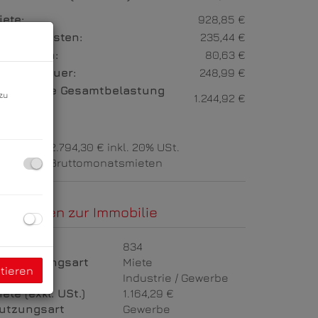
iete:
928,85 €
etriebskosten:
235,44 €
eizkosten:
80,63 €
msatzsteuer:
248,99 €
onatliche Gesamtbelastung
zu
1.244,92 €
xkl. USt.):
rovision:
2.794,30 € inkl. 20% USt.
aution:
3 Bruttomonatsmieten
asisdaten zur Immobilie
bjektnr.
834
ermarktungsart
Miete
tieren
bjektart
Industrie / Gewerbe
iete (exkl. USt.)
1.164,29 €
utzungsart
Gewerbe