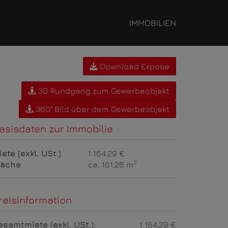
IMMOBILIEN
Download Expose
3D Rundgang zum Gewerbeobjekt
360° Bild über dem Gewerbeobjekt
asisdaten zur Immobilie
iete (exkl. USt.)
1.164,29 €
2
läche
ca. 161,26 m
reisinformation
esamtmiete (exkl. USt.):
1.164,29 €