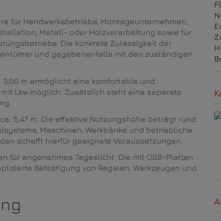
F
N
dere für Handwerksbetriebe, Montageunternehmen,
E
tallation, Metall- oder Holzverarbeitung sowie für
Z
stungsbetriebe. Die konkrete Zulässigkeit der
H
gentümer und gegebenenfalls mit den zuständigen
B
 × 3,00 m ermöglicht eine komfortable und
K
 mit Lkw möglich. Zusätzlich steht eine separate
ng.
ca. 5,47 m. Die effektive Nutzungshöhe beträgt rund
alsysteme, Maschinen, Werkbänke und betriebliche
oden schafft hierfür geeignete Voraussetzungen.
gen für angenehmes Tageslicht. Die mit OSB-Platten
plizierte Befestigung von Regalen, Werkzeugen und
ung
A