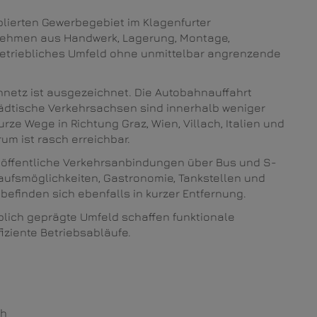
blierten Gewerbegebiet im Klagenfurter
rnehmen aus Handwerk, Lagerung, Montage,
betriebliches Umfeld ohne unmittelbar angrenzende
netz ist ausgezeichnet. Die Autobahnauffahrt
tädtische Verkehrsachsen sind innerhalb weniger
ze Wege in Richtung Graz, Wien, Villach, Italien und
um ist rasch erreichbar.
n öffentliche Verkehrsanbindungen über Bus und S-
aufsmöglichkeiten, Gastronomie, Tankstellen und
befinden sich ebenfalls in kurzer Entfernung.
blich geprägte Umfeld schaffen funktionale
iziente Betriebsabläufe.
ch