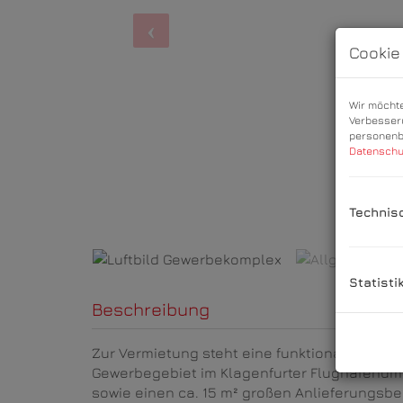
Cookie
Wir möchte
Verbesseru
personenbe
Datenschu
All
Technis
Statisti
Beschreibung
Zur Vermietung steht eine funktionale und vi
Gewerbegebiet im Klagenfurter Flughafenumfel
sowie einen ca. 15 m² großen Anlieferungsbe