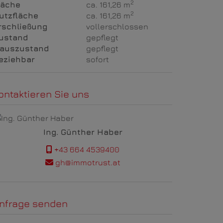
2
läche
ca. 161,26 m
2
utzfläche
ca. 161,26 m
rschließung
vollerschlossen
ustand
gepflegt
auszustand
gepflegt
eziehbar
sofort
ontaktieren Sie uns
Ing. Günther Haber
+43 664 4539400
gh@immotrust.at
nfrage senden