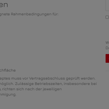
en
ignete Rahmenbedingungen für:
W
D
ichfläche
zeptes muss vor Vertragsabschluss geprüft werden.
möglich. Zulässige Betriebszeiten, insbesondere bei
, richten sich nach der jeweiligen
hmigung.