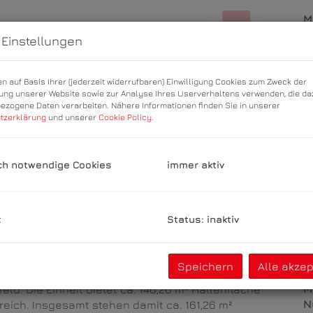
M
B
 Einstellungen
H
U
n auf Basis Ihrer (jederzeit widerrufbaren) Einwilligung Cookies zum Zweck der
m
ng unserer Website sowie zur Analyse Ihres Userverhaltens verwenden, die da
(e
zogene Daten verarbeiten. Nähere Informationen finden Sie in unserer
tzerklärung
und unserer
Cookie Policy
.
P
gemeinfläche
K
ch notwendige Cookies
immer aktiv
B
k
Status: inaktiv
O
V
Speichern
Alle akzep
O
elseitig nutzbare Gewerbehalle in einem etablierten
M
d. Die Einheit bietet ca. 146,26 m² Hallenfläche
N
reich. Insgesamt stehen damit ca. 161,26 m²